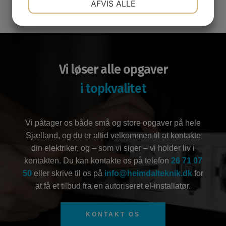
AFVIS ALLE
JA
NEJ
JA
NEJ
MARKETING
STATISTIK
Vi løser alle opgaver
i topkvalitet
​Vi påtager os både små og store opgaver på hele
Sjælland, og du er altid velkommen til at kontakte
din elektriker, og – som vi siger – vi holder liv i
kontakten. Du kan kontakte os på telefon
26 71 07
50
eller skrive til os på
info@heimdalteknik.dk
for
at få et tilbud fra en autoriseret el-installatør.
KONTAKT OS