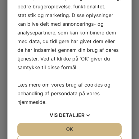
Intelligent styringer
bedre brugeroplevelse, funktionalitet,
statistik og marketing. Disse oplysninger
Både virksomheder og private boliger
kan blive delt med annoncerings- og
analysepartnere, som kan kombinere dem
Dokumentation og kvalitetssikring
med data, du tidligere har givet dem eller
de har indsamlet gennem din brug af deres
tjenester. Ved at klikke på 'OK' giver du
Heimdal El-Teknik er dine kompetente el-installatører og
samtykke til disse formål.
nærværende elektrikere med stor ekspertise i simple som
avancerede el-installationer. Vi hjælper dig i mål med dit
Læs mere om vores brug af cookies og
projekt med udgangspunkt i dine ønsker og behov!
behandling af persondata på vores
hjemmeside.
Har du spørgsmål til vores ydelser herfor, er du velkommen
VIS
DETALJER
til at henvende dig. Vi tilbyder faglig rådgivning helt
uforpligtende naturligvis. Henvend dig allerede i dag og få et
JA
NEJ
OK
JA
NEJ
godt tilbud med på vejen. Vi ser frem til at høre fra dig!
NØDVENDIGE
PRÆFERENCER