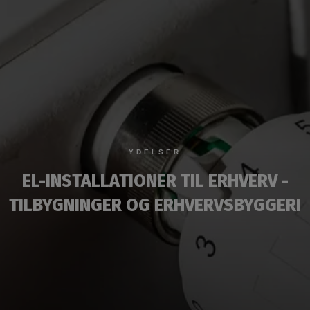
YDELSER
EL-INSTALLATIONER TIL ERHVERV -
TILBYGNINGER OG ERHVERVSBYGGERI