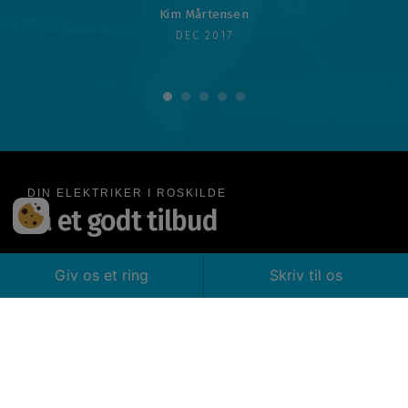
Kim Mårtensen
DEC 2017
1
2
3
4
5
DIN ELEKTRIKER I ROSKILDE
Få et godt tilbud
Giv os et ring
Skriv til os
26 710 750
SEND MAIL