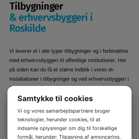
Tilbygninger
& erhvervsbyggeri i
Roskilde
Vi leverer el i alle typer tilbygninger og i forbindelse
med erhvervsbyggeri til offentlige institutioner. Her
på siden kan du få et større indblik i vores el-
installationer i tilbygninger og ved erhvervsbyggeri i
Roskilde og på resten af Sjælland.
Samtykke til cookies
Vi og vores samarbejdspartnere bruger
teknologier, herunder cookies, til at
Elvarme
indsamle oplysninger om dig til forskellige
formål, herunder: Tilpasning af annoncering,