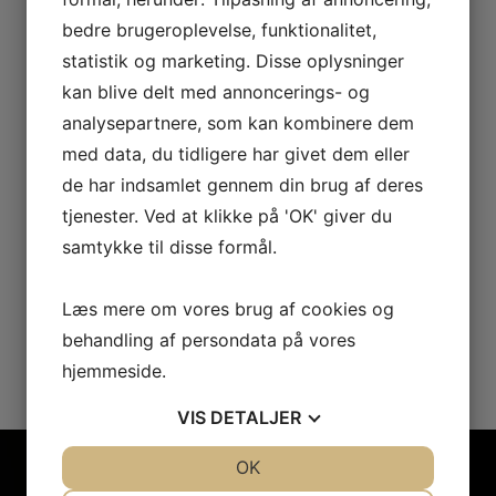
Up to date
bedre brugeroplevelse, funktionalitet,
statistik og marketing. Disse oplysninger
Skræddersyet serviceaftale
kan blive delt med annoncerings- og
analysepartnere, som kan kombinere dem
med data, du tidligere har givet dem eller
Alle har mulighed for at få tilbudt en skræddersyet
de har indsamlet gennem din brug af deres
serviceaftale i et helt individuelt omfang, der tager
tjenester. Ved at klikke på 'OK' giver du
udgangspunkt i den enkeltes behov. Kommer du f.eks. fra
samtykke til disse formål.
et større firma, et mindre firma, en andelsforening,
kommunen eller er du privat person, så kan du trygt
Læs mere om vores brug af cookies og
henvende dig. Lad os se mere på din sag.
behandling af persondata på vores
hjemmeside.
VIS
DETALJER
JA
NEJ
OK
JA
NEJ