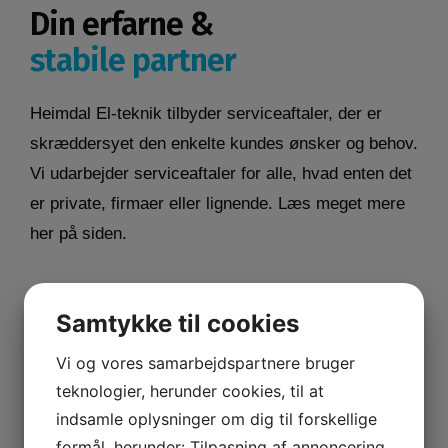
Din erfarne &
stabile partner
Heimdal El-teknik tilbyder serviceaftaler, der er
skræddersyet den enkelte kundes ønsker og behov.
Vi udarbejder serviceaftaler for alle, hvad enten det
er private, firmaer eller lignende. Læs meget mere
her på siden.
Samtykke til cookies
Servicering af el-installationer
Vi og vores samarbejdspartnere bruger
teknologier, herunder cookies, til at
Mange års erfaring
indsamle oplysninger om dig til forskellige
formål, herunder: Tilpasning af annoncering,