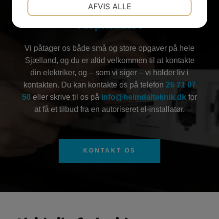
NØDVENDIGE
PRÆFERENCER
Vi løser alle opgaver
AFVIS ALLE
JA
NEJ
JA
NEJ
i topkvalitet
MARKETING
STATISTIK
​Vi påtager os både små og store opgaver på hele
Sjælland, og du er altid velkommen til at kontakte
din elektriker, og – som vi siger – vi holder liv i
kontakten. Du kan kontakte os på telefon
26 71 07
50
eller skrive til os på
info@heimdalteknik.dk
for
at få et tilbud fra en autoriseret el-installatør.
KONTAKT OS