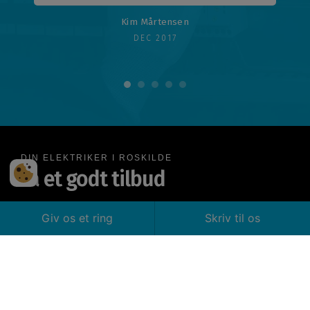
Kim Mårtensen
DEC 2017
1
2
3
4
5
DIN ELEKTRIKER I ROSKILDE
Få et godt tilbud
Giv os et ring
Skriv til os
26 710 750
SEND MAIL