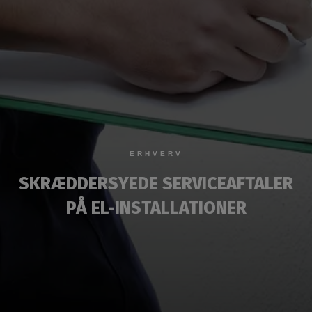
ERHVERV
SKRÆDDERSYEDE SERVICEAFTALER
PÅ EL-INSTALLATIONER