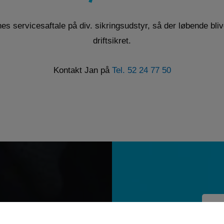
es servicesaftale på div. sikringsudstyr, så der løbende bli
driftsikret.
Kontakt Jan på
Tel. 52 24 77 50
 arbejde
Elektrikeren og hans lærlig var lette at tale
"Ka