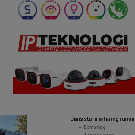
Jan’s store erfaring rumme
Bomanlæg