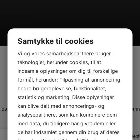
Samtykke til cookies
Vi og vores samarbejdspartnere bruger
teknologier, herunder cookies, til at
indsamle oplysninger om dig til forskellige
formål, herunder: Tilpasning af annoncering,
Individuel
sikring
bedre brugeroplevelse, funktionalitet,
statistik og marketing. Disse oplysninger
kan blive delt med annoncerings- og
dal El-Teknik er specialiseret i sikring indenfor flere fagomr
analysepartnere, som kan kombinere dem
med data, du tidligere har givet dem eller
de har indsamlet gennem din brug af deres
Vi er erfarne på det meste indenfo