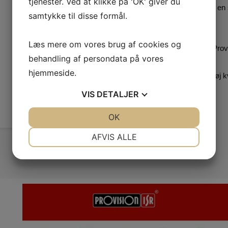
tjenester. Ved at klikke på 'OK' giver du
Hos Heimdal El-Teknik har vi en s
samtykke til disse formål.
bygninger mv.
Læs mere om vores brug af cookies og
Vi er forhandler af Roger og Pro
behandling af persondata på vores
hjemmeside.
I vores hænder er du sikret høj kv
VIS
DETALJER
JA
NEJ
OK
JA
NEJ
NØDVENDIGE
PRÆFERENCER
AFVIS ALLE
JA
NEJ
JA
NEJ
MARKETING
STATISTIK